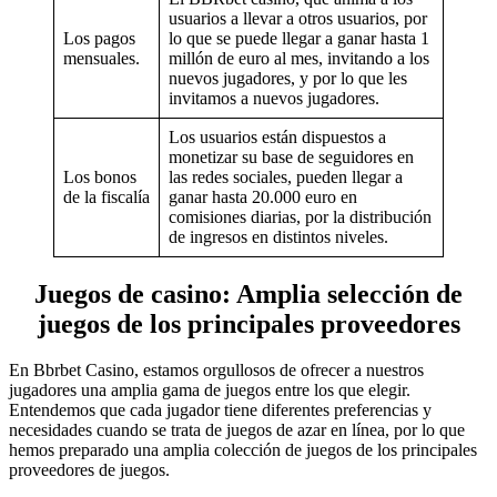
usuarios a llevar a otros usuarios, por
Los pagos
lo que se puede llegar a ganar hasta 1
mensuales.
millón de euro al mes, invitando a los
nuevos jugadores, y por lo que les
invitamos a nuevos jugadores.
Los usuarios están dispuestos a
monetizar su base de seguidores en
Los bonos
las redes sociales, pueden llegar a
de la fiscalía
ganar hasta 20.000 euro en
comisiones diarias, por la distribución
de ingresos en distintos niveles.
Juegos de casino: Amplia selección de
juegos de los principales proveedores
En Bbrbet Casino, estamos orgullosos de ofrecer a nuestros
jugadores una amplia gama de juegos entre los que elegir.
Entendemos que cada jugador tiene diferentes preferencias y
necesidades cuando se trata de juegos de azar en línea, por lo que
hemos preparado una amplia colección de juegos de los principales
proveedores de juegos.