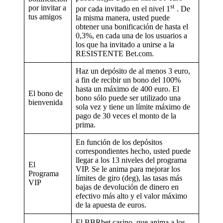
st
por invitar a
por cada invitado en el nivel 1
. De
tus amigos
la misma manera, usted puede
obtener una bonificación de hasta el
0,3%, en cada una de los usuarios a
los que ha invitado a unirse a la
RESISTENTE Bet.com.
Haz un depósito de al menos 3 euro,
a fin de recibir un bono del 100%
hasta un máximo de 400 euro. El
El bono de
bono sólo puede ser utilizado una
bienvenida
sola vez y tiene un límite máximo de
pago de 30 veces el monto de la
prima.
En función de los depósitos
correspondientes hecho, usted puede
llegar a los 13 niveles del programa
El
VIP. Se le anima para mejorar los
Programa
límites de giro (deg), las tasas más
VIP
bajas de devolución de dinero en
efectivo más alto y el valor máximo
de la apuesta de euros.
El BBRbet casino, que anima a los